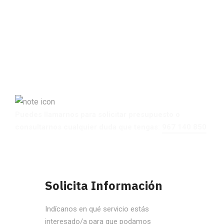
¿Hablamos?
Puedes llamarnos para solicitar presupuesto o
consultarnos cualquier duda que tengas:
967 140 850
Solicita Información
Indícanos en qué servicio estás
interesado/a para que podamos