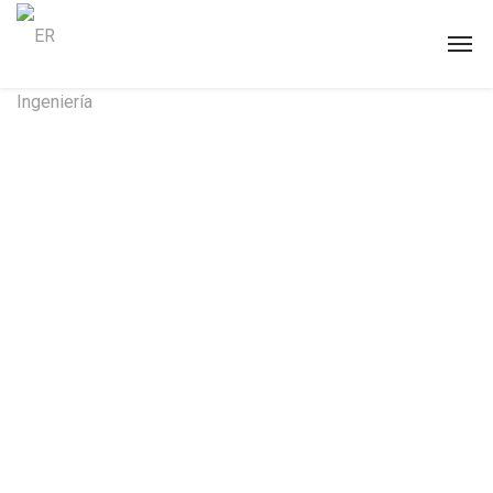
Ingeniería de
Automatización
para el Sector
Agroalimentario