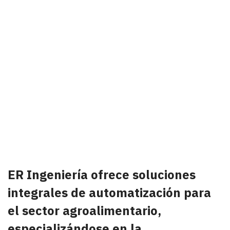
Soluciones integrales de automatización para
el sector agroalimentario, especializándose en
la
automatización de bodegas y fábricas de
piensos.
ER Ingeniería ofrece soluciones
integrales de automatización para
el sector agroalimentario,
especializándose en la