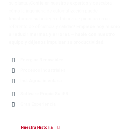
su planta. ¡Confíe en nuestros expertos y descubra
cómo la ingeniería de automatización puede
transformar su bodega o fábrica de piensos en un
referente de eficiencia y calidad!
Empiece hoy mismo
a reducir mermas y errores – hable con nuestro
equipo y déjenos impulsar su productividad.
Energías Renovables
Procesos Industriales
Ind. Agroalimentaria
Software Propio SuitER
Gran Experiencia
Nuestra Historia