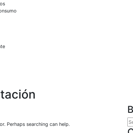
cos
consumo
nte
tación
B
for. Perhaps searching can help.
C