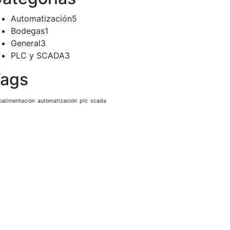
Automatización
5
Bodegas
1
General
3
PLC y SCADA
3
ags
oalimentación
automatización
plc
scada