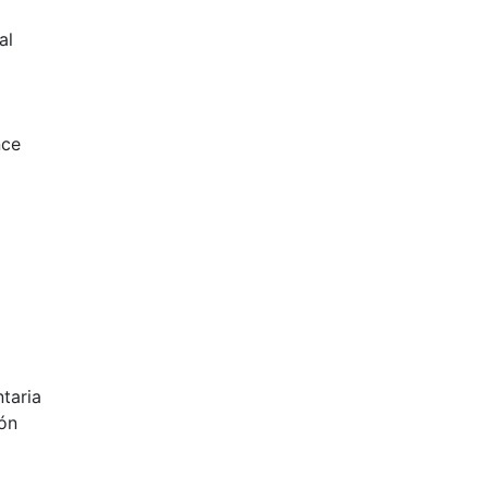
al
nce
taria
ión