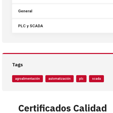
General
PLC y SCADA
Tags
agroalimentación
automatización
plc
scada
Certificados Calidad