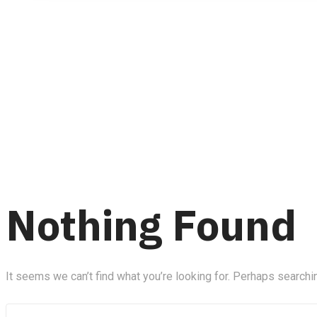
Category:
Ag
Nothing Found
It seems we can’t find what you’re looking for. Perhaps searchi